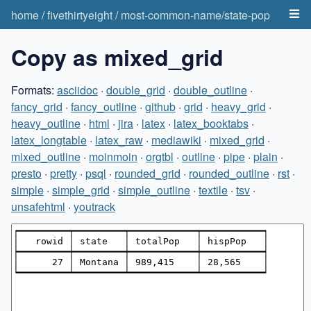
home
/
fivethirtyeight
/
most-common-name/state-pop
Copy as mixed_grid
Formats:
asciidoc
·
double_grid
·
double_outline
·
fancy_grid
·
fancy_outline
·
github
·
grid
·
heavy_grid
·
heavy_outline
·
html
·
jira
·
latex
·
latex_booktabs
·
latex_longtable
·
latex_raw
·
mediawiki
·
mixed_grid
·
mixed_outline
·
moinmoin
·
orgtbl
·
outline
·
pipe
·
plain
·
presto
·
pretty
·
psql
·
rounded_grid
·
rounded_outline
·
rst
·
simple
·
simple_grid
·
simple_outline
·
textile
·
tsv
·
unsafehtml
·
youtrack