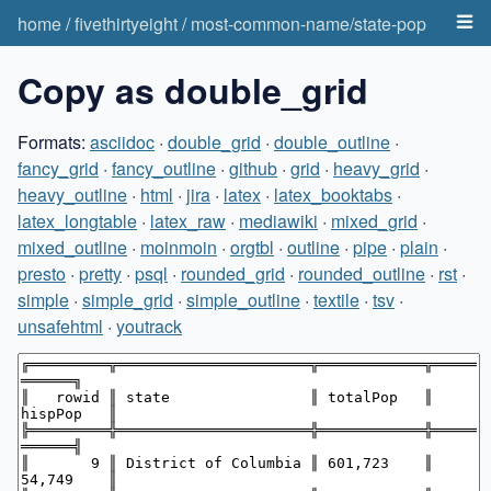
home
/
fivethirtyeight
/
most-common-name/state-pop
Copy as double_grid
Formats:
asciidoc
·
double_grid
·
double_outline
·
fancy_grid
·
fancy_outline
·
github
·
grid
·
heavy_grid
·
heavy_outline
·
html
·
jira
·
latex
·
latex_booktabs
·
latex_longtable
·
latex_raw
·
mediawiki
·
mixed_grid
·
mixed_outline
·
moinmoin
·
orgtbl
·
outline
·
pipe
·
plain
·
presto
·
pretty
·
psql
·
rounded_grid
·
rounded_outline
·
rst
·
simple
·
simple_grid
·
simple_outline
·
textile
·
tsv
·
unsafehtml
·
youtrack