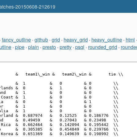
matches-20150608-212619
·
fancy_outline
·
github
·
grid
·
heavy_grid
·
heavy_outline
·
html
utline
·
pipe
·
plain
·
presto
·
pretty
·
psql
·
rounded_grid
·
rounde