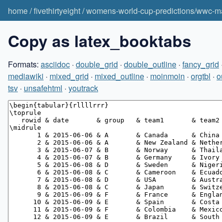
home
/
fivethirtyeight
/
womens-world-cup-predictions/wwc-
Copy as latex_booktabs
Formats:
asciidoc
·
double_grid
·
double_outline
·
fancy_grid
mediawiki
·
mixed_grid
·
mixed_outline
·
moinmoin
·
orgtbl
·
o
tsv
·
unsafehtml
·
youtrack