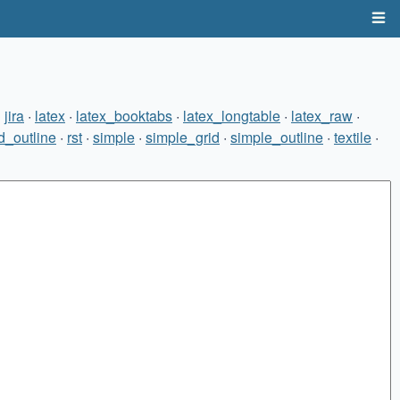
·
jira
·
latex
·
latex_booktabs
·
latex_longtable
·
latex_raw
·
d_outline
·
rst
·
simple
·
simple_grid
·
simple_outline
·
textile
·