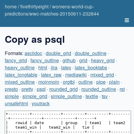
home
/
fivethirtyeight
/
womens-world-cup-
predictions/wwc-matches-20150611-232844
Copy as psql
Formats:
asciidoc
·
double_grid
·
double_outline
·
fancy_grid
·
fancy_outline
·
github
·
grid
·
heavy_grid
·
heavy_outline
·
html
·
jira
·
latex
·
latex_booktabs
·
latex_longtable
·
latex_raw
·
mediawiki
·
mixed_grid
·
mixed_outline
·
moinmoin
·
orgtbl
·
outline
·
pipe
·
plain
·
presto
·
pretty
·
psql
·
rounded_grid
·
rounded_outline
·
rst
·
simple
·
simple_grid
·
simple_outline
·
textile
·
tsv
·
unsafehtml
·
youtrack