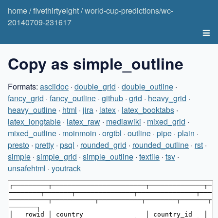
home
/
fivethirtyeight
/
world-cup-predictions/wc-
20140709-231617
Copy as simple_outline
Formats:
asciidoc
·
double_grid
·
double_outline
·
fancy_grid
·
fancy_outline
·
github
·
grid
·
heavy_grid
·
heavy_outline
·
html
·
jira
·
latex
·
latex_booktabs
·
latex_longtable
·
latex_raw
·
mediawiki
·
mixed_grid
·
mixed_outline
·
moinmoin
·
orgtbl
·
outline
·
pipe
·
plain
·
presto
·
pretty
·
psql
·
rounded_grid
·
rounded_outline
·
rst
·
simple
·
simple_grid
·
simple_outline
·
textile
·
tsv
·
unsafehtml
·
youtrack