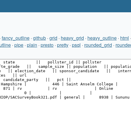
·
fancy_outline
·
github
·
grid
·
heavy_grid
·
heavy_outline
·
html
utline
·
pipe
·
plain
·
presto
·
pretty
·
psql
·
rounded_grid
·
rounde