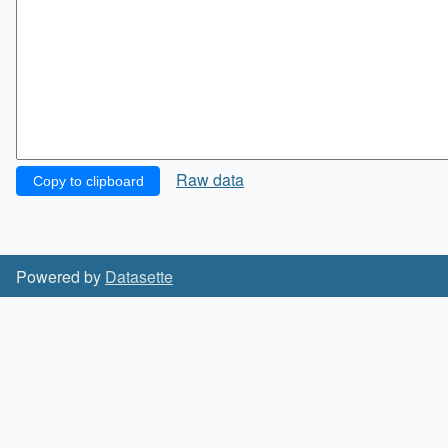
Raw data
Copy to clipboard
Powered by
Datasette