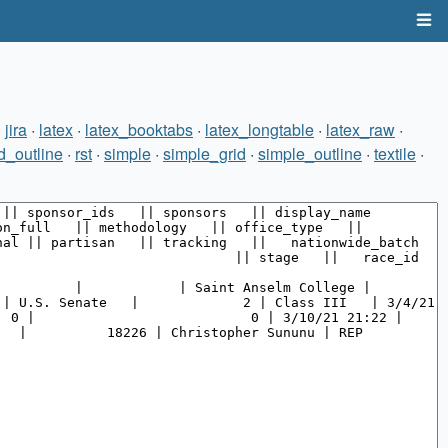
·
jira
·
latex
·
latex_booktabs
·
latex_longtable
·
latex_raw
·
d_outline
·
rst
·
simple
·
simple_grid
·
simple_outline
·
textile
·