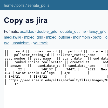
home
/
polls
/
senate_polls
Copy as jira
Formats:
asciidoc
·
double_grid
·
double_outline
·
fancy_grid
mediawiki
·
mixed_grid
·
mixed_outline
·
moinmoin
·
orgtbl
·
o
tsv
·
unsafehtml
·
youtrack